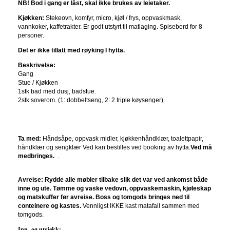
NB! Bod i gang er låst, skal ikke brukes av leietaker.
Kjøkken:
Stekeovn, komfyr, micro, kjøl / frys, oppvaskmask,
vannkoker, kaffetrakter. Er godt utstyrt til matlaging. Spisebord for 8
personer.
Det er ikke tillatt med røyking I hytta.
Beskrivelse:
Gang
Stue / Kjøkken
1stk bad med dusj, badstue.
2stk soverom. (1: dobbeltseng, 2: 2 triple køysenger).
Ta med:
H
åndsåpe, oppvask midler, kjøkkenhåndklær, toalettpapir,
håndklær og sengklær Ved kan bestilles ved booking av hytta.
Ved må
medbringes.
.
Avreise:
Rydde alle møbler tilbake slik det var ved ankomst både
inne og ute.
Tømme og vaske vedovn, oppvaskemaskin, kjøleskap
og matskuffer før avreise. Boss og tomgods bringes ned til
conteinere og kastes.
Vennligst IKKE kast matafall sammen med
tomgods.
Inn- og utsjekk: