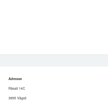
Adresse
Råsali 14C
3895 Vågsli