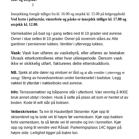
I
Innsjekking foregår tidligst fra kl. 16.00 og utsjekk kl. 15.00 på helgeopphold.
Ved bytte i jul/nyttår, vinterferie og påske er innsjekk tidligst kl. 17.00 og
utsjekk kl. 12.00.
Varmekabler på bad og i gang settes ned til 10 grader ved avreise.
Ovner i stue settes til 10 grader. Ovner på soverom slåes av. Alle
gardiner / persienner lukkes. Ventiler i yttervegg lukkes.
Vask:
Vask kan utføres av vaskebyrå, eller utføres av leietaker.
Utvask etterkontrolleres etter hver utleieperiode. Dersom vask
ikke er skikkelig utført, faktureres dette etterskuddsvis.
NB.
Sjekk at alle dører og vinduer er låst
og at alle ventiler i yttervegg er
stengt
. Steng av hovedvannkran under benkesetet i badstue. Legg
nøkkel til ytterdør i nøkkelboks ved avreise.
Info:
Terrassemøbler og bålpanne står i ytterbord.
Vær vennlig å IKKE
bruk annet utstyr i boden. Husk å sette på plass alt som er hentet ut av
boden. Kode til wifi står på boksen.
Veibeskrivelse:
Ta inn til Haukelifjell Skisenter. Kjør opp til
skisenteret og ta siste vei til høyre før varmestuen. Kjør opp bakken
forbi varmestuen, ta så første vei til venstre og inn i tunnellen. Kjør
opp og sving til venstre ved Råsali. Parkeringsplass 14C ligger på
høyre side. Leilighet ligger på bakre tun.